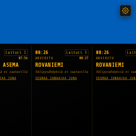
08:26
08:26
Laituri 1
Laituri 3
Lai
07:54
ARVIOITU
08:27
ARVIOITU
 ASEMA
ROVANIEMI
ROVANIEMI
ä ei saatavilla
Välipysähdyksiä ei saatavilla
Välipysähdyksiä ei saa
JAA JUNA
SEURAA JUNAA
JAA JUNA
SEURAA JUNAA
JAA JUN