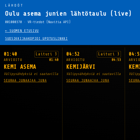
LÄHDÖT
Oulu asema junien lähtötaulu (live)
001000370 · VR-tiedot (Navitia API)
← SUOMEN ETUSIVU
SUOSIKKI
JAA
KOPIOI UPOTUSLINKKI
01:40
04:52
04:5
Laituri 3
Laituri 3
ARVIOITU
01:40
ARVIOITU
04:53
ARVI
KEMI ASEMA
KEMIJÄRVI
KEM
Välipysähdyksiä ei saatavilla
Välipysähdyksiä ei saatavilla
Välipy
SEURAA JUNAA
JAA JUNA
SEURAA JUNAA
JAA JUNA
SEURA