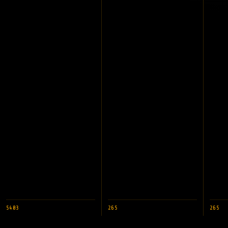
5403
265
265