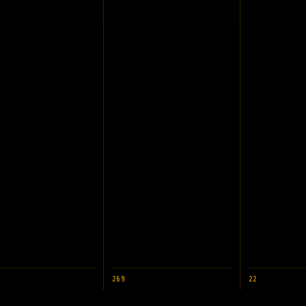
269
22