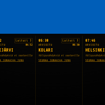
2
06:30
07:46
Laituri 3
Laituri 3
OITU
04:52
ARVIOITU
06:30
ARVIOITU
IJÄRVI
KOLARI
HELSINKI
sähdyksiä ei saatavilla
Välipysähdyksiä ei saatavilla
Välipysähdyksi
A JUNAA
JAA JUNA
SEURAA JUNAA
JAA JUNA
SEURAA JUNAA