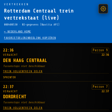
VERTREKKEN
Rotterdam Centraal trein
vertrekstaat (live)
008400530 · NS-gegevens (Navitia API)
← NEDERLAND HOME
FAVORIET
DELEN
INBEDLINK KOPIËREN
22:36
Perron 9
VERWACHT
22:36
DEN HAAG CENTRAAL
Tussenstops niet beschikbaar
TREIN VOLGEN
TREIN DELEN
SPRINTER
22:37
Perron 7
VERWACHT
22:37
DORDRECHT
Tussenstops niet beschikbaar
TREIN VOLGEN
TREIN DELEN