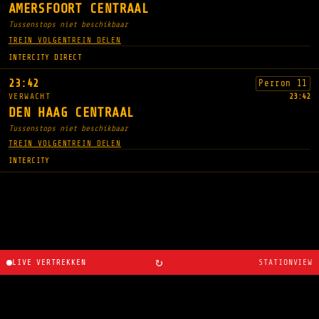
AMERSFOORT CENTRAAL
Tussenstops niet beschikbaar
TREIN VOLGEN
TREIN DELEN
INTERCITY DIRECT
23:42
Perron 11
VERWACHT
23:42
DEN HAAG CENTRAAL
Tussenstops niet beschikbaar
TREIN VOLGEN
TREIN DELEN
INTERCITY
↻
LIVE VERTREKKEN
STATIONVIEW
Over
·
Routeplanner
·
Wijzigingslogboek
·
Gemaakt door