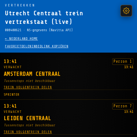
VERTREKKEN
Utrecht Centraal trein
vertrekstaat (live)
008400621 · NS-gegevens (Navitia API)
← NEDERLAND HOME
FAVORIET
DELEN
INBEDLINK KOPIËREN
13:41
Perron 1
VERWACHT
13:41
AMSTERDAM CENTRAAL
Tussenstops niet beschikbaar
TREIN VOLGEN
TREIN DELEN
SPRINTER
13:41
Perron 7
VERWACHT
13:41
LEIDEN CENTRAAL
Tussenstops niet beschikbaar
TREIN VOLGEN
TREIN DELEN