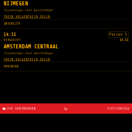
NIJMEGEN
Tussenstops niet beschikbaar
TREIN VOLGEN
TREIN DELEN
INTERCITY
14:11
Perron 1
VERWACHT
14:11
AMSTERDAM CENTRAAL
Tussenstops niet beschikbaar
TREIN VOLGEN
TREIN DELEN
SPRINTER
↻
LIVE VERTREKKEN
STATIONVIEW
Over
·
Routeplanner
·
Wijzigingslogboek
·
Gemaakt door